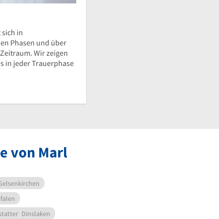
e
 sich in
hen Phasen und über
 Zeitraum. Wir zeigen
s in jeder Trauerphase
he von Marl
Gelsenkirchen
falen
tatter
Dinslaken