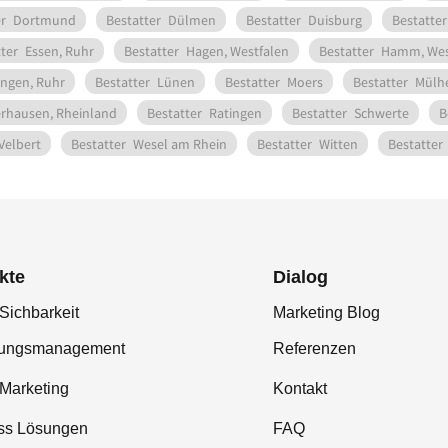
r
Dortmund
Bestatter
Dülmen
Bestatter
Duisburg
Bestatter
ter
Essen, Ruhr
Bestatter
Hagen, Westfalen
Bestatter
Hamm, Wes
ingen, Ruhr
Bestatter
Lünen
Bestatter
Moers
Bestatter
Mülhe
rhausen, Rheinland
Bestatter
Ratingen
Bestatter
Schwerte
B
Velbert
Bestatter
Wesel am Rhein
Bestatter
Witten
Bestatter
kte
Dialog
Sichbarkeit
Marketing Blog
tungsmanagement
Referenzen
-Marketing
Kontakt
ss Lösungen
FAQ