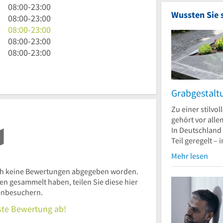
bis
Uhr
8
08:00
-
23:00
Wussten Sie 
23
bis
Uhr
8
08:00
-
23:00
Uhr
23
bis
Uhr
8
08:00
-
23:00
Uhr
23
bis
Uhr
8
08:00
-
23:00
Uhr
23
bis
Uhr
8
08:00
-
23:00
Uhr
23
bis
Uhr
Uhr
23
bis
Uhr
23
Grabgestalt
Uhr
Zu einer stilvo
gehört vor all
In Deutschland 
Teil geregelt – 
Mehr lesen
h keine Bewertungen abgegeben worden.
 gesammelt haben, teilen Sie diese hier
enbesuchern.
rste Bewertung ab!