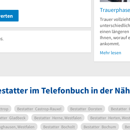
Trauerphas
werten
Trauer vollzieht
unterschiedlic
einen längeren
Ihnen, worauf e
26.
ankommt.
Mehr lesen
statter im Telefonbuch in der Nä
ttrop
Bestatter
Castrop-Rauxel
Bestatter
Dorsten
Bestatter
atter
Gladbeck
Bestatter
Herne, Westfalen
Bestatter
Herten, West
nghausen, Westfalen
Bestatter
Bocholt
Bestatter
Bochum
Bes