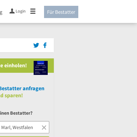
Login
ng
Für Bestatter
e einholen!
estatter anfragen
ld sparen!
inen Bestatter?