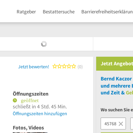
Ratgeber
Bestattersuche
Barrierefreiheitserkläru
Jetzt Angebot
0 von 5 Sternen
Jetzt bewerten!
0
Bernd Kaczor
und
mehrere
B
und Zeit &
Ge
Öffnungszeiten
schließt in 4 Std. 45 Min.
Wo suchen Sie e
Öffnungszeiten hinzufügen
Fotos, Videos