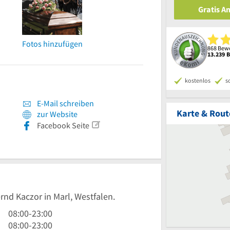
Gratis A
Fotos hinzufügen
868 Bewe
13.239 
kostenlos
s
E-Mail schreiben
Karte & Rout
zur Website
Facebook Seite
rnd Kaczor in Marl, Westfalen.
8
08:00
-
23:00
Uhr
8
08:00
-
23:00