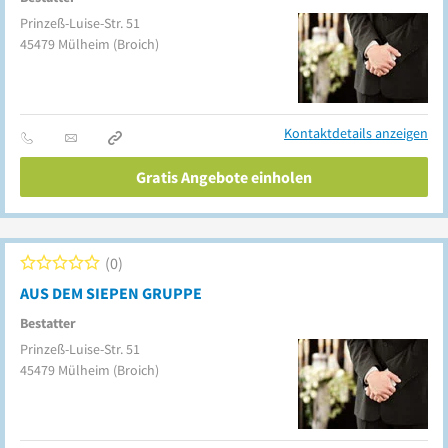
Prinzeß-Luise-Str. 51
45479
Mülheim
(Broich)
Kontaktdetails anzeigen
Gratis Angebote einholen
0
AUS DEM SIEPEN GRUPPE
Bestatter
Prinzeß-Luise-Str. 51
45479
Mülheim
(Broich)