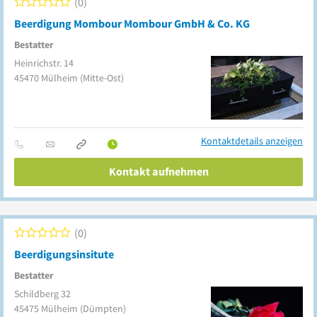
0
Beerdigung Mombour Mombour GmbH & Co. KG
Bestatter
Heinrichstr. 14
45470
Mülheim
(Mitte-Ost)
Kontaktdetails anzeigen
Kontakt aufnehmen
0
Beerdigungsinsitute
Bestatter
Schildberg 32
45475
Mülheim
(Dümpten)