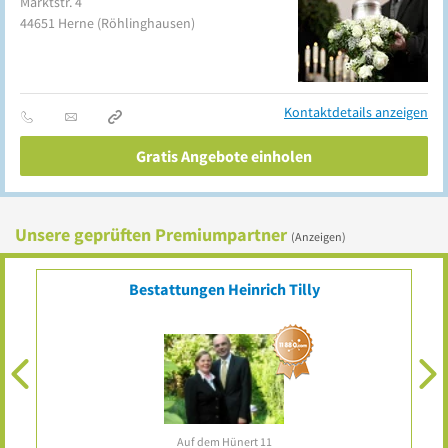
Marktstr. 4
44651
Herne
(Röhlinghausen)
Kontaktdetails anzeigen
Gratis Angebote einholen
Unsere geprüften Premiumpartner
(Anzeigen)
Ihr Eintrag?
Top platziert für
nur 29 € / Monat