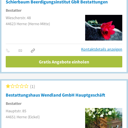
Schierbaum Beerdigungsinstitut GbR Bestattungen
Bestatter
Wiescherstr. 48
44623
Herne
(Herne-Mitte)
Kontaktdetails anzeigen
Gratis Angebote einholen
1
Bestattungshaus Wendland GmbH Hauptgeschäft
Bestatter
Hauptstr. 85
44651
Herne
(Eickel)