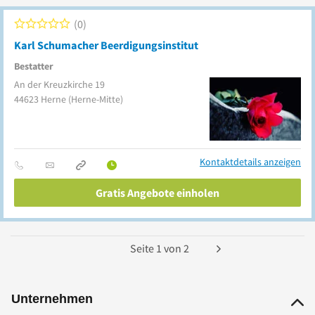
0
Karl Schumacher Beerdigungsinstitut
Bestatter
An der Kreuzkirche 19
44623
Herne
(Herne-Mitte)
Kontaktdetails anzeigen
Gratis Angebote einholen
Seite
1
von
2
Unternehmen