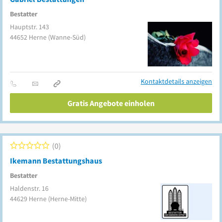
Bestatter
Hauptstr. 143
44652
Herne
(Wanne-Süd)
Kontaktdetails anzeigen
Gratis Angebote einholen
0
Ikemann Bestattungshaus
Bestatter
Haldenstr. 16
44629
Herne
(Herne-Mitte)