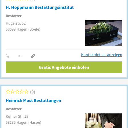
H. Hoppmann Bestattungsinstitut
Bestatter
Hügelstr. 52
58099
Hagen
(Boele)
Kontaktdetails anzeigen
Gratis Angebote einholen
0
Heinrich Most Bestattungen
Bestatter
Kölner Str. 15
58135
Hagen
(Haspe)