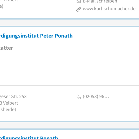
E-Mail schreiben
e)
www.karl-schumacher.de
digungsinstitut Peter Ponath
atter
eser Str. 253
(02053) 96…
3
Velbert
isheide)
rdigungsinstitut Ponath