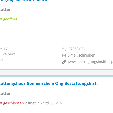
atter
t geöffnet
r. 17
(02053) 96…
1
Velbert
E-Mail schreiben
e)
tattungshaus Sonnenschein Ohg BestattungsInst.
atter
at geschlossen
öffnet in 2 Std. 59 Min.