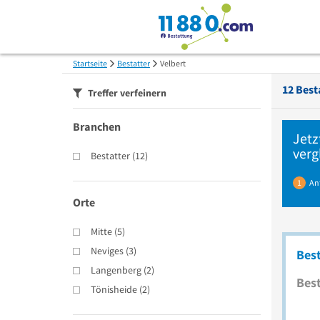
Startseite
Bestatter
Velbert
12
Best
Treffer verfeinern
Branchen
Jetz
verg
Bestatter
(
12
)
1
An
Orte
Mitte
(
5
)
Neviges
(
3
)
Best
Langenberg
(
2
)
Best
Tönisheide
(
2
)