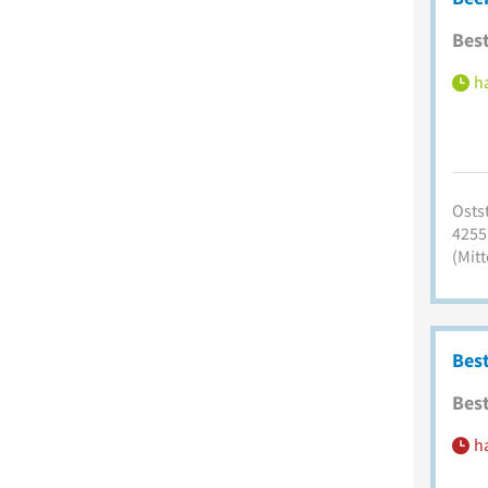
Best
ha
Ostst
4255
(Mitt
Bes
Best
h