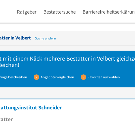
Ratgeber
Bestattersuche
Barrierefreiheitserkläru
atter in
Velbert
Suche ändern
t mit einem Klick mehrere
Bestatter
in Velbert gleichz
leichen!
frage beschreiben
2
Angebote vergleichen
3
Favoriten auswählen
attungsinstitut Schneider
atter