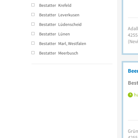
Bestatter
Krefeld
Bestatter
Leverkusen
Bestatter
Lüdenscheid
Adalb
Bestatter
Lünen
4255
(Nev
Bestatter
Marl, Westfalen
Bestatter
Meerbusch
Bee
Best
ha
Grün
4255