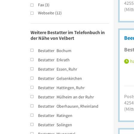
4255
Fax
(
3
)
(Mitt
Webseite
(
12
)
Weitere Bestatter im Telefonbuch in
Bee
der Nähe von Velbert
Best
Bestatter
Bochum
Bestatter
Erkrath
ha
Bestatter
Essen, Ruhr
Bestatter
Gelsenkirchen
Bestatter
Hattingen, Ruhr
Posts
Bestatter
Mülheim an der Ruhr
4254
Bestatter
Oberhausen, Rheinland
(Mitt
Bestatter
Ratingen
Bestatter
Solingen
Bestatter
Wuppertal