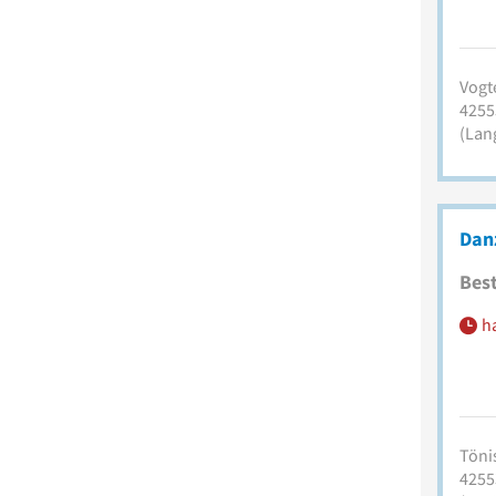
Vogte
4255
(Lan
Dan
Best
h
Tönis
4255