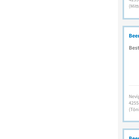
(Mitt
Beer
Best
Nevig
4255
(Tön
Bee