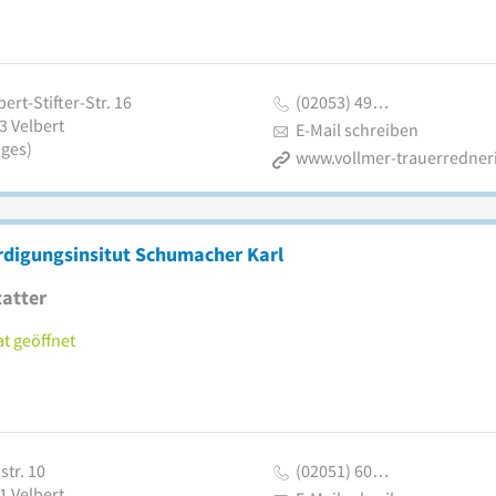
ert-Stifter-Str. 16
(02053) 49…
3
Velbert
E-Mail schreiben
iges)
www.vollmer-trauerredner
rdigungsinsitut Schumacher Karl
atter
t geöffnet
str. 10
(02051) 60…
1
Velbert