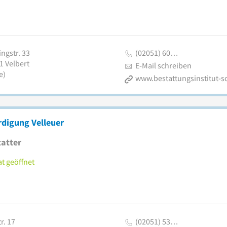
ngstr. 33
(02051) 60…
1
Velbert
E-Mail schreiben
e)
digung Velleuer
atter
t geöffnet
r. 17
(02051) 53…