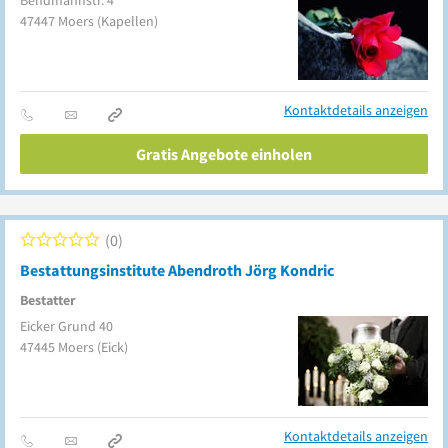
Bendmannstr. 4
47447
Moers
(Kapellen)
Kontaktdetails anzeigen
Gratis Angebote einholen
0
Bestattungsinstitute Abendroth Jörg Kondric
Bestatter
Eicker Grund 40
47445
Moers
(Eick)
Kontaktdetails anzeigen