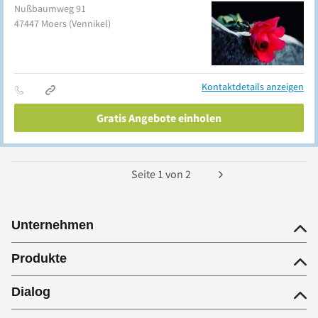
Nußbaumweg 91
47447
Moers
(Vennikel)
Kontaktdetails anzeigen
Gratis Angebote einholen
Seite
1
von
2
Unternehmen
Produkte
Dialog