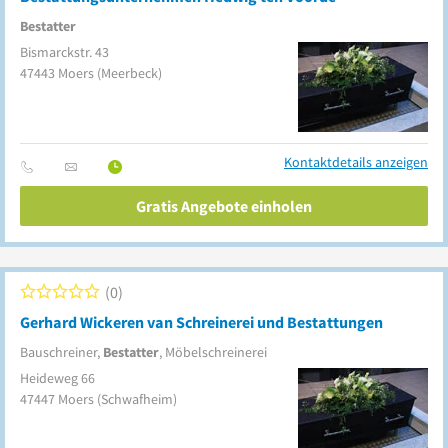
Bestatter
Bismarckstr. 43
47443
Moers
(Meerbeck)
Kontaktdetails anzeigen
Gratis Angebote einholen
0
Gerhard Wickeren van Schreinerei und Bestattungen
Bauschreiner,
Bestatter
, Möbelschreinerei
Heideweg 66
47447
Moers
(Schwafheim)