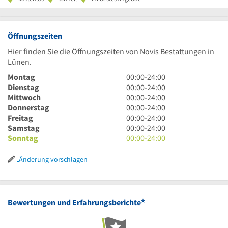
Öffnungszeiten
Hier finden Sie die Öffnungszeiten von Novis Bestattungen in
Lünen.
0
Montag
00:00
-
24:00
Uhr
0
Dienstag
00:00
-
24:00
bis
Uhr
0
Mittwoch
00:00
-
24:00
24
bis
Uhr
0
Donnerstag
00:00
-
24:00
Uhr
24
bis
Uhr
0
Freitag
00:00
-
24:00
Uhr
24
bis
Uhr
0
Samstag
00:00
-
24:00
Uhr
24
bis
Uhr
0
Sonntag
00:00
-
24:00
Uhr
24
bis
Uhr
Uhr
24
bis
Änderung vorschlagen
Uhr
24
Uhr
*
Bewertungen und Erfahrungsberichte