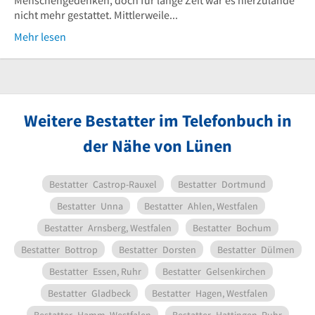
nicht mehr gestattet. Mittlerweile...
Mehr lesen
Weitere Bestatter im Telefonbuch in
der Nähe von Lünen
Bestatter
Castrop-Rauxel
Bestatter
Dortmund
Bestatter
Unna
Bestatter
Ahlen, Westfalen
Bestatter
Arnsberg, Westfalen
Bestatter
Bochum
Bestatter
Bottrop
Bestatter
Dorsten
Bestatter
Dülmen
Bestatter
Essen, Ruhr
Bestatter
Gelsenkirchen
Bestatter
Gladbeck
Bestatter
Hagen, Westfalen
Bestatter
Hamm, Westfalen
Bestatter
Hattingen, Ruhr