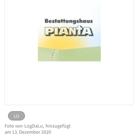
LO
LO
eingestellt von
LogDaLu
am 13. Dezember 2020
Foto von
LogDaLu,
hinzugefügt
Logo Pianta, Rolf
Bild melden
am 13. Dezember 2020