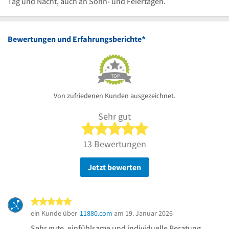
Uhr
24
bis
Tag und Nacht, auch an Sonn- und Feiertagen.
Uhr
24
Uhr
*
Bewertungen und Erfahrungsberichte
TOP
Von zufriedenen Kunden ausgezeichnet.
Sehr gut
5 von 5 Sternen
13 Bewertungen
Jetzt bewerten
5 von 5 Sternen
ein Kunde über
11880.com
am 19. Januar 2026
Sehr gute, einfühlsame und individuelle Beratung