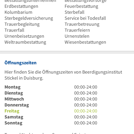
Erdbestattungen
Feuerbestattung
Kolumbarium
Sterbefall
Sterbegeldversicherung
Service bei Todesfall
Trauerbegleitung
Trauerbetreuung
Trauerfall
Trauerfeiern
Urnenbeisetzungen
Urnenstelen
Weltraumbestattung
Wiesenbestattungen
Öffnungszeiten
Hier finden Sie die Öffnungszeiten von Beerdigungsinstitut
Stickel in Duisburg.
0
Montag
00:00
-
24:00
Uhr
0
Dienstag
00:00
-
24:00
bis
Uhr
0
Mittwoch
00:00
-
24:00
24
bis
Uhr
0
Donnerstag
00:00
-
24:00
Uhr
24
bis
Uhr
0
Freitag
00:00
-
24:00
Uhr
24
bis
Uhr
0
Samstag
00:00
-
24:00
Uhr
24
bis
Uhr
0
Sonntag
00:00
-
24:00
Uhr
24
bis
Uhr