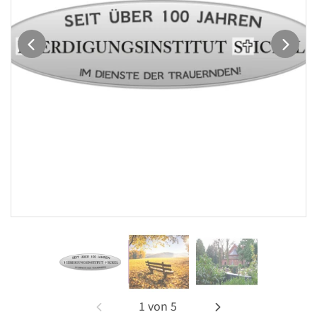
1
von
5