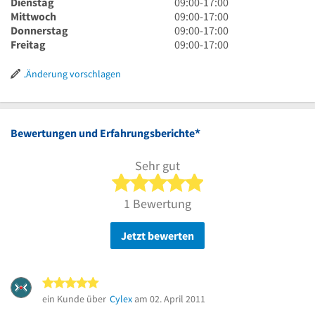
Uhr
9
Dienstag
09:00
-
17:00
bis
Uhr
9
Mittwoch
09:00
-
17:00
17
bis
Uhr
9
Donnerstag
09:00
-
17:00
Uhr
17
bis
Uhr
9
Freitag
09:00
-
17:00
Uhr
17
bis
Uhr
Uhr
17
bis
Änderung vorschlagen
Uhr
17
Uhr
*
Bewertungen und Erfahrungsberichte
Sehr gut
5 von 5 Sternen
1 Bewertung
Jetzt bewerten
5 von 5 Sternen
ein Kunde über
Cylex
am 02. April 2011