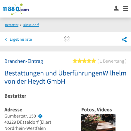
Bestatter
Düsseldorf
Bestattungen und ÜberführungenWilhelm von der Heydt GmbH
Ergebnisliste
Branchen-Eintrag
5 von 5 Sternen
1 Bewertung
Bestattungen und ÜberführungenWilhelm
von der Heydt GmbH
Bestatter
Adresse
Fotos, Videos
Gumbertstr. 150
40229
Düsseldorf
(Eller)
Nordrhein-Westfalen