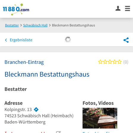
Bestatter
Schwäbisch Hall
Bleckmann Bestattungshaus
Ergebnisliste
Branchen-Eintrag
0 von
0
Bleckmann Bestattungshaus
Bestatter
Adresse
Fotos, Videos
Kolpingstr. 13
74523
Schwäbisch Hall
(Heimbach)
Baden-Württemberg