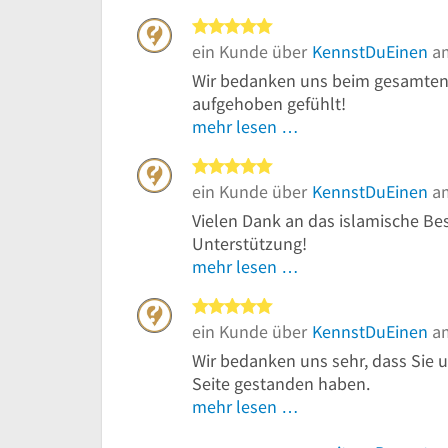
5 von 5 Sternen
ein Kunde über
KennstDuEinen
am
Wir bedanken uns beim gesamten 
aufgehoben gefühlt!
mehr lesen …
5 von 5 Sternen
ein Kunde über
KennstDuEinen
am
Vielen Dank an das islamische Best
Unterstützung!
mehr lesen …
5 von 5 Sternen
ein Kunde über
KennstDuEinen
am
Wir bedanken uns sehr, dass Sie u
Seite gestanden haben.
mehr lesen …