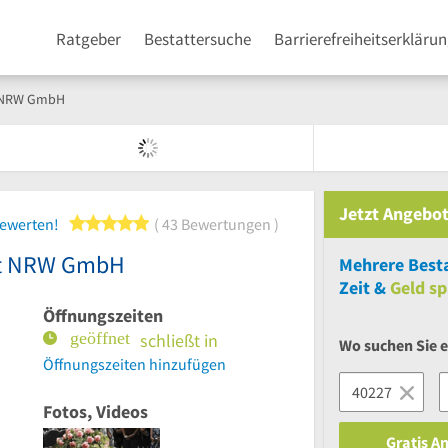
Ratgeber
Bestattersuche
Barrierefreiheitserkläru
ut NRW GmbH
Jetzt Angebot
5 von 5 Sternen
bewerten!
43 Bewertungen
tut NRW GmbH
Mehrere
Besta
Zeit &
Geld sp
Öffnungszeiten
schließt in
Wo suchen Sie e
Öffnungszeiten hinzufügen
Fotos, Videos
Gratis A