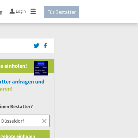
Login
ng
Für Bestatter
e einholen!
tter anfragen und
aren!
inen Bestatter?
ngebote einholen