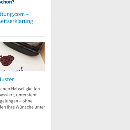
schon?
ttung.com –
heitserklärung
Muster
genen Habseligkeiten
assiert, untersteht
egelungen – ohne
en Ihre Wünsche unter