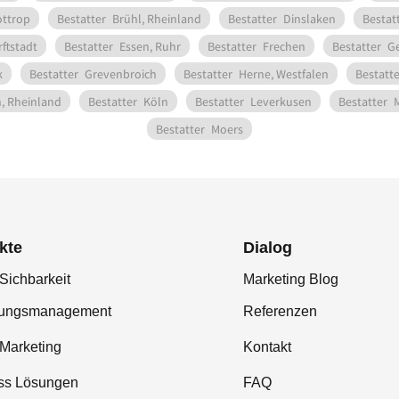
ottrop
Bestatter
Brühl, Rheinland
Bestatter
Dinslaken
Bestat
rftstadt
Bestatter
Essen, Ruhr
Bestatter
Frechen
Bestatter
Ge
k
Bestatter
Grevenbroich
Bestatter
Herne, Westfalen
Bestatte
, Rheinland
Bestatter
Köln
Bestatter
Leverkusen
Bestatter
Bestatter
Moers
kte
Dialog
Sichbarkeit
Marketing Blog
tungsmanagement
Referenzen
-Marketing
Kontakt
ss Lösungen
FAQ