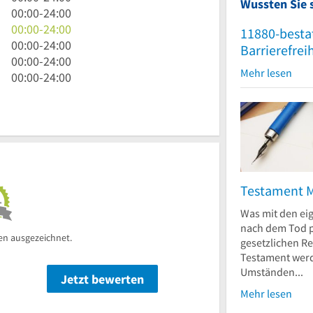
Wussten Sie 
bis
Uhr
0
00:00
-
24:00
24
bis
Uhr
0
00:00
-
24:00
11880-besta
Uhr
24
bis
Uhr
0
00:00
-
24:00
Barrierefrei
Uhr
24
bis
Uhr
0
00:00
-
24:00
Mehr lesen
Uhr
24
bis
Uhr
0
00:00
-
24:00
Uhr
24
bis
Uhr
Uhr
24
bis
Uhr
24
Uhr
Testament 
Was mit den ei
nach dem Tod p
en ausgezeichnet.
gesetzlichen R
Testament werd
Umständen...
Jetzt bewerten
n
Mehr lesen