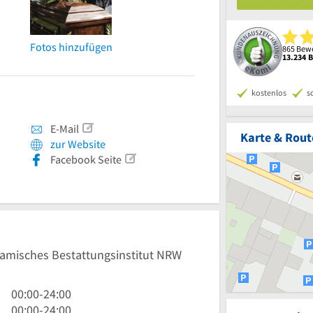
Fotos hinzufügen
865 Bewe
13.234 
kostenlos
s
E-Mail
Karte & Rout
zur Website
Facebook Seite
slamisches Bestattungsinstitut NRW
0
00:00
-
24:00
Uhr
0
00:00
-
24:00