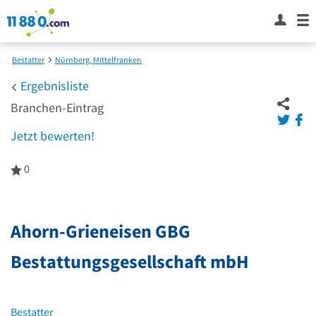
Bestatter
Nürnberg, Mittelfranken
Ahorn-Grieneisen GBG Bestattungsgesellschaft mbH
Ergebnisliste
Branchen-Eintrag
Jetzt bewerten!
0
0
von
5
Sternen
Ahorn-Grieneisen GBG
Bestattungsgesellschaft mbH
Bestatter