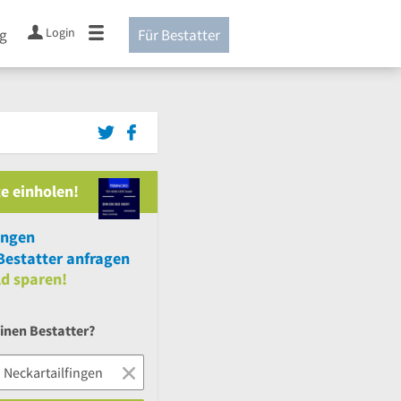
Login
ng
Für Bestatter
e einholen!
ungen
estatter anfragen
ld sparen!
inen Bestatter?