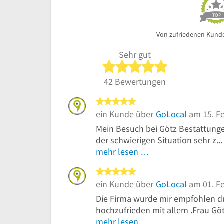
TOP
Von zufriedenen Kund
Sehr gut
5 von 5 Sterne
42 Bewertungen
5 von 5 Sternen
ein Kunde über
GoLocal
am 15. F
Mein Besuch bei Götz Bestattungen
der schwierigen Situation sehr z...
mehr lesen …
5 von 5 Sternen
ein Kunde über
GoLocal
am 01. F
Die Firma wurde mir empfohlen d
hochzufrieden mit allem .Frau Götz
mehr lesen …