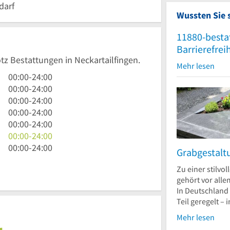
darf
Wussten Sie 
11880-besta
Barrierefrei
tz Bestattungen in Neckartailfingen.
Mehr lesen
0
00:00
-
24:00
Uhr
0
00:00
-
24:00
bis
Uhr
0
00:00
-
24:00
24
bis
Uhr
0
00:00
-
24:00
Uhr
24
bis
Uhr
0
00:00
-
24:00
Uhr
24
bis
Uhr
0
00:00
-
24:00
Uhr
24
bis
Uhr
0
00:00
-
24:00
Grabgestalt
Uhr
24
bis
Uhr
Zu einer stilvo
Uhr
24
bis
gehört vor all
Uhr
24
In Deutschland 
Uhr
Teil geregelt – 
Mehr lesen