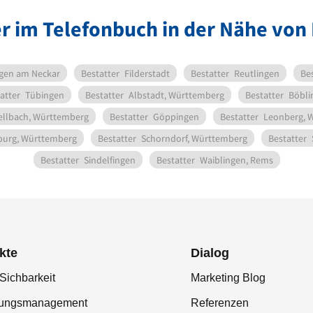
r im Telefonbuch in der Nähe von
ngen am Neckar
Bestatter
Filderstadt
Bestatter
Reutlingen
Be
atter
Tübingen
Bestatter
Albstadt, Württemberg
Bestatter
Böbli
ellbach, Württemberg
Bestatter
Göppingen
Bestatter
Leonberg, 
burg, Württemberg
Bestatter
Schorndorf, Württemberg
Bestatter
Bestatter
Sindelfingen
Bestatter
Waiblingen, Rems
kte
Dialog
Sichbarkeit
Marketing Blog
tungsmanagement
Referenzen