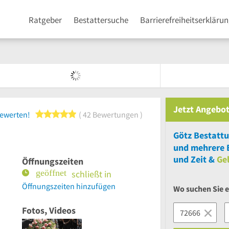
Ratgeber
Bestattersuche
Barrierefreiheitserkläru
Jetzt Angebot
5 von 5 Sternen
bewerten!
42 Bewertungen
Götz Bestatt
und
mehrere
B
und Zeit &
Ge
Öffnungszeiten
schließt in
Öffnungszeiten hinzufügen
Wo suchen Sie e
Fotos, Videos