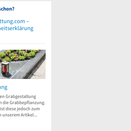
schon?
ttung.com –
heitserklärung
ung
llen Grabgestaltung
em die Grabbepflanzung.
ist diese jedoch zum
in unserem Artikel...