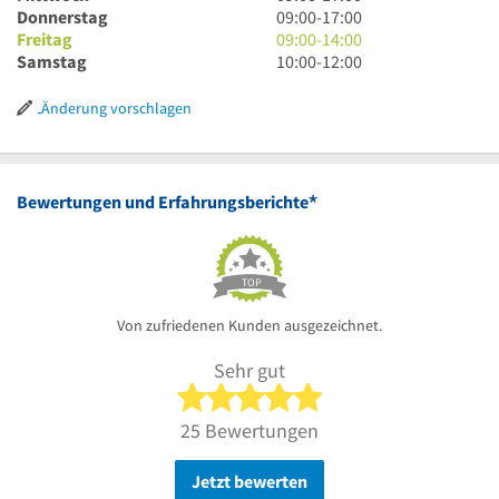
17
bis
Uhr
9
Donnerstag
09:00
-
17:00
Uhr
17
bis
Uhr
9
Freitag
09:00
-
14:00
Uhr
17
bis
Uhr
10
Samstag
10:00
-
12:00
Uhr
17
bis
Uhr
Uhr
14
bis
Änderung vorschlagen
Uhr
12
Uhr
*
Bewertungen und Erfahrungsberichte
TOP
Von zufriedenen Kunden ausgezeichnet.
Sehr gut
5 von 5 Sternen
25 Bewertungen
Jetzt bewerten