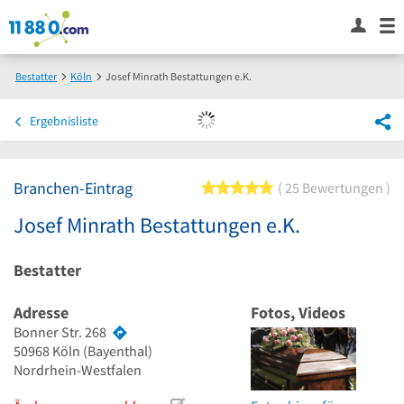
Bestatter
Köln
Josef Minrath Bestattungen e.K.
Ergebnisliste
Branchen-Eintrag
5 von 5 Sternen
25 Bewertungen
Josef Minrath Bestattungen e.K.
Bestatter
Adresse
Fotos, Videos
Bonner Str. 268
50968
Köln
(Bayenthal)
Nordrhein-Westfalen