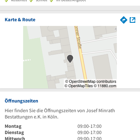
Karte & Route
Öffnungszeiten
Hier finden Sie die Öffnungszeiten von Josef Minrath
Bestattungen e.K. in Köln.
9
Montag
09:00
-
17:00
Uhr
9
Dienstag
09:00
-
17:00
bis
Uhr
9
Mittwoch
09:00
-
17:00