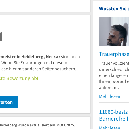
Wussten Sie 
Trauerphas
eister in Heidelberg, Neckar
sind noch
 Wenn Sie Erfahrungen mit diesem
Trauer vollzieht
iese hier mit anderen Seitenbesuchern.
unterschiedlic
einen längeren
rste Bewertung ab!
Ihnen, worauf e
ankommt.
Mehr lesen
werten
11880-besta
Barrierefrei
idelberg wurde aktualisiert am 29.03.2025.
Mehr lesen