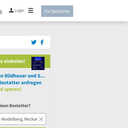
Login
ng
Für Bestatter
e einholen!
Sven Hoffmann Bildhauer und Steinmetzmeister
estatter anfragen
ld sparen!
inen Bestatter?