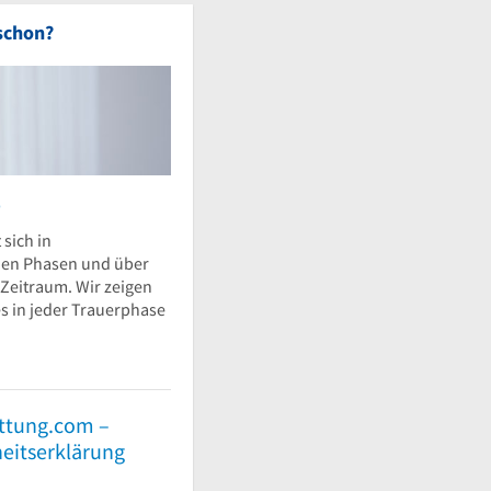
schon?
e
 sich in
hen Phasen und über
 Zeitraum. Wir zeigen
s in jeder Trauerphase
ttung.com –
heitserklärung