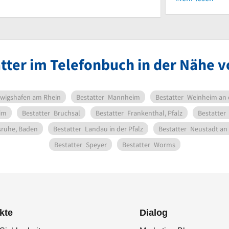
tter im Telefonbuch in der Nähe 
wigshafen am Rhein
Bestatter
Mannheim
Bestatter
Weinheim an 
im
Bestatter
Bruchsal
Bestatter
Frankenthal, Pfalz
Bestatter
sruhe, Baden
Bestatter
Landau in der Pfalz
Bestatter
Neustadt an
Bestatter
Speyer
Bestatter
Worms
kte
Dialog