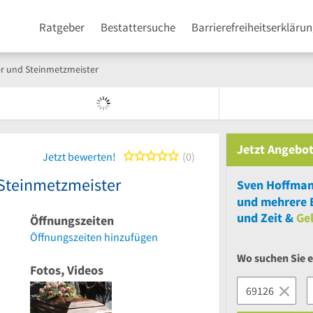
Ratgeber
Bestattersuche
Barrierefreiheitserkläru
r und Steinmetzmeister
Jetzt Angebot
0 von 5 Sternen
Jetzt bewerten!
0
Steinmetzmeister
und
mehrere
B
und Zeit &
Ge
Öffnungszeiten
Öffnungszeiten hinzufügen
Wo suchen Sie e
Fotos, Videos