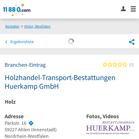
Bestatter
Ahlen, Westfalen
Holzhandel-Transport-Bestattungen Huerkamp GmbH
Ergebnisliste
Branchen-Eintrag
0 von
0
Holzhandel-Transport-Bestattungen
Huerkamp GmbH
Holz
Adresse
Fotos, Videos
Parkstr. 16
59227
Ahlen
(Innenstadt)
Nordrhein-Westfalen