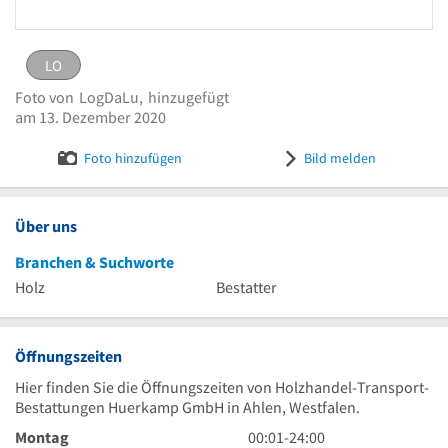
LO
LO
eingestellt von
LogDaLu
am 13. Dezember 2020
Logo Holzhandel-Transport-Bestattungen
Foto von
LogDaLu,
hinzugefügt
Huerkamp GmbH
Bild melden
am 13. Dezember 2020
Foto hinzufügen
Bild melden
Über uns
Branchen & Suchworte
Holz
Bestatter
Öffnungszeiten
Hier finden Sie die Öffnungszeiten von Holzhandel-Transport-
Bestattungen Huerkamp GmbH in Ahlen, Westfalen.
0
Montag
00:01
-
24:00