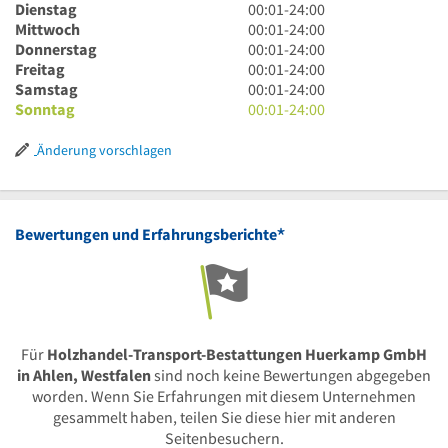
Uhr
0
Dienstag
00:01
-
24:00
1
Uhr
0
Mittwoch
00:01
-
24:00
bis
1
Uhr
0
Donnerstag
00:01
-
24:00
24
bis
1
Uhr
0
Freitag
00:01
-
24:00
Uhr
24
bis
1
Uhr
0
Samstag
00:01
-
24:00
Uhr
24
bis
1
Uhr
0
Sonntag
00:01
-
24:00
Uhr
24
bis
1
Uhr
Uhr
24
bis
1
Änderung vorschlagen
Uhr
24
bis
Uhr
24
Uhr
*
Bewertungen und Erfahrungsberichte
Für
Holzhandel-Transport-Bestattungen Huerkamp GmbH
in Ahlen, Westfalen
sind noch keine Bewertungen abgegeben
worden. Wenn Sie Erfahrungen mit diesem Unternehmen
gesammelt haben, teilen Sie diese hier mit anderen
Seitenbesuchern.