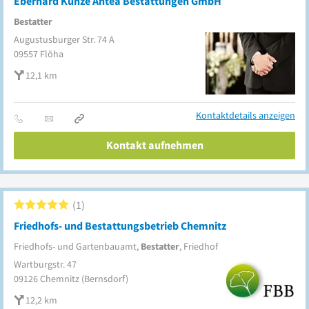
Eberhard Kunze Antea Bestattungen GmbH
Bestatter
Augustusburger Str. 74 A
09557
Flöha
12,1 km
Kontaktdetails anzeigen
Kontakt aufnehmen
1
Friedhofs- und Bestattungsbetrieb Chemnitz
Friedhofs- und Gartenbauamt,
Bestatter
, Friedhof
Wartburgstr. 47
09126
Chemnitz
(Bernsdorf)
12,2 km