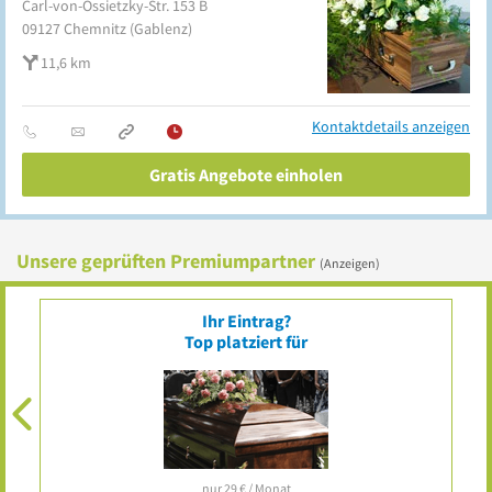
Carl-von-Ossietzky-Str. 153 B
09127
Chemnitz
(Gablenz)
11,6 km
Kontaktdetails anzeigen
Gratis Angebote einholen
Unsere geprüften Premiumpartner
(Anzeigen)
Ihr Eintrag?
Top platziert für
nur 29 € / Monat