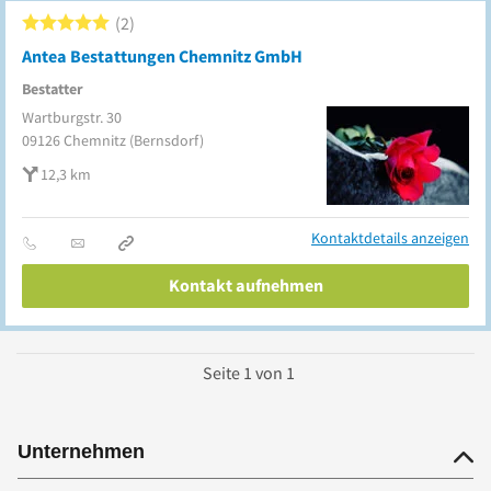
2
Antea Bestattungen Chemnitz GmbH
Bestatter
Wartburgstr. 30
09126
Chemnitz
(Bernsdorf)
12,3 km
Kontaktdetails anzeigen
Kontakt aufnehmen
Seite
1
von
1
Unternehmen