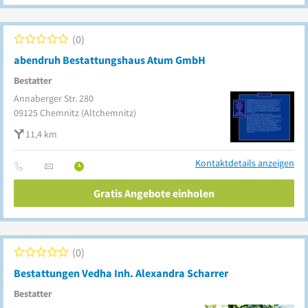
0
abendruh Bestattungshaus Atum GmbH
Bestatter
Annaberger Str. 280
09125
Chemnitz
(Altchemnitz)
11,4 km
Kontaktdetails anzeigen
Gratis Angebote einholen
0
Bestattungen Vedha Inh. Alexandra Scharrer
Bestatter