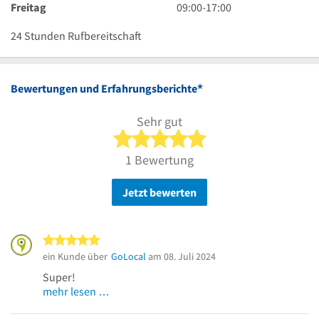
Uhr
17
bis
Uhr
9
Freitag
09:00
-
17:00
Uhr
17
bis
Uhr
Uhr
17
bis
24 Stunden Rufbereitschaft
Uhr
17
Uhr
*
Bewertungen und Erfahrungsberichte
Sehr gut
5 von 5 Sternen
1 Bewertung
Jetzt bewerten
5 von 5 Sternen
ein Kunde über
GoLocal
am 08. Juli 2024
Super!
mehr lesen …