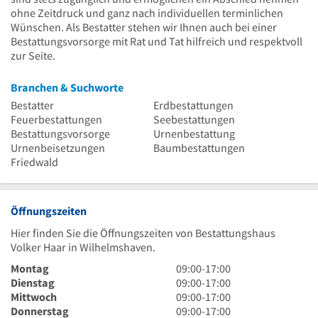
ohne Zeitdruck und ganz nach individuellen terminlichen
Wünschen. Als Bestatter stehen wir Ihnen auch bei einer
Bestattungsvorsorge mit Rat und Tat hilfreich und respektvoll
zur Seite.
Branchen & Suchworte
Bestatter
Erdbestattungen
Feuerbestattungen
Seebestattungen
Bestattungsvorsorge
Urnenbestattung
Urnenbeisetzungen
Baumbestattungen
Friedwald
Öffnungszeiten
Hier finden Sie die Öffnungszeiten von Bestattungshaus
Volker Haar in Wilhelmshaven.
9
Montag
09:00
-
17:00
Uhr
9
Dienstag
09:00
-
17:00
bis
Uhr
9
Mittwoch
09:00
-
17:00
17
bis
Uhr
9
Donnerstag
09:00
-
17:00