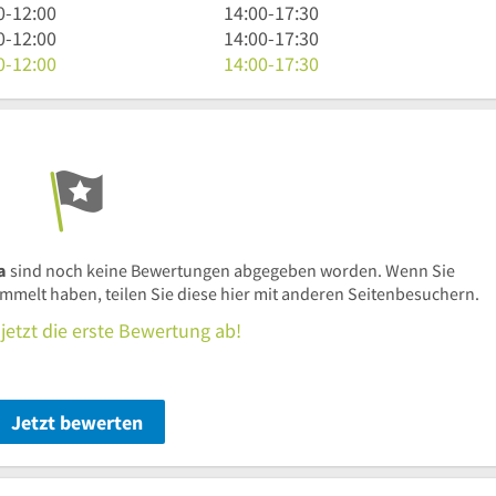
bis
Uhr
14
0
-
12:00
14:00
-
17:30
17
bis
Uhr
14
0
-
12:00
14:00
-
17:30
Uhr
17
bis
Uhr
14
0
-
12:00
14:00
-
17:30
30
Uhr
17
bis
Uhr
30
Uhr
17
bis
30
Uhr
17
30
Uhr
30
a
sind noch keine Bewertungen abgegeben worden. Wenn Sie
elt haben, teilen Sie diese hier mit anderen Seitenbesuchern.
jetzt die erste Bewertung ab!
Jetzt bewerten