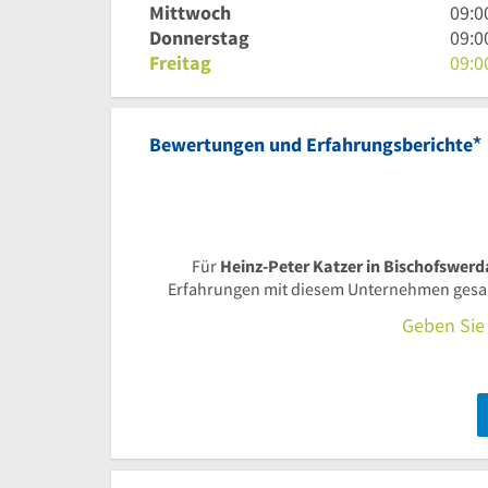
bis
Uhr
9
Mittwoch
09:0
12
bis
Uhr
9
Donnerstag
09:0
Uhr
12
bis
Uhr
9
Freitag
09:0
Uhr
12
bis
Uhr
Uhr
12
bis
Uhr
12
*
Bewertungen und Erfahrungsberichte
Uhr
Für
Heinz-Peter Katzer in Bischofswerd
Erfahrungen mit diesem Unternehmen gesamm
Geben Sie 