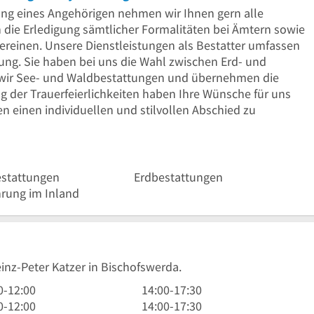
ang eines Angehörigen nehmen wir Ihnen gern alle
n die Erledigung sämtlicher Formalitäten bei Ämtern sowie
reinen. Unsere Dienstleistungen als Bestatter umfassen
ung. Sie haben bei uns die Wahl zwischen Erd- und
 wir See- und Waldbestattungen und übernehmen die
g der Trauerfeierlichkeiten haben Ihre Wünsche für uns
hen einen individuellen und stilvollen Abschied zu
stattungen
Erdbestattungen
rung im Inland
einz-Peter Katzer in Bischofswerda.
14
0
-
12:00
14:00
-
17:30
Uhr
14
0
-
12:00
14:00
-
17:30