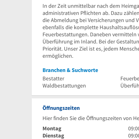
In der Zeit unmittelbar nach dem Heimg
administrativen Pflichten ab. Dazu zähle
die Abmeldung bei Versicherungen und Ve
ebenfalls die komplette Haushaltsauflös
Feuerbestattungen. Daneben vermitteln
Überführung im Inland. Bei der Gestaltun
Priorität. Unser Ziel ist es, jedem Mensc
ermöglichen.
Branchen & Suchworte
Bestatter
Feuerbe
Waldbestattungen
Überfüh
Öffnungszeiten
Hier finden Sie die Öffnungszeiten von H
9
Montag
09:0
Uhr
9
Dienstag
09:0