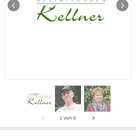
1
von
6