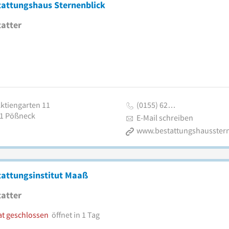
tattungshaus Sternenblick
atter
ktiengarten 11
(0155) 62…
1
Pößneck
E-Mail schreiben
tattungsinstitut Maaß
atter
at geschlossen
öffnet in 1 Tag