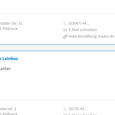
ädter Str. 31
(03647) 44…
1
Pößneck
E-Mail schreiben
www.bestattung-maass.de
n Leinhos
atter
ckerstr. 3
(0176) 45…
1
Pößneck