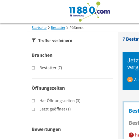
Startseite
Bestatter
Pößneck
7
Bestat
Treffer verfeinern
Branchen
Jetz
verg
Bestatter
(
7
)
1
An
Öffnungszeiten
Hat Öffnungszeiten
(
3
)
Jetzt geöffnet
(
1
)
Bes
Best
Bewertungen
h