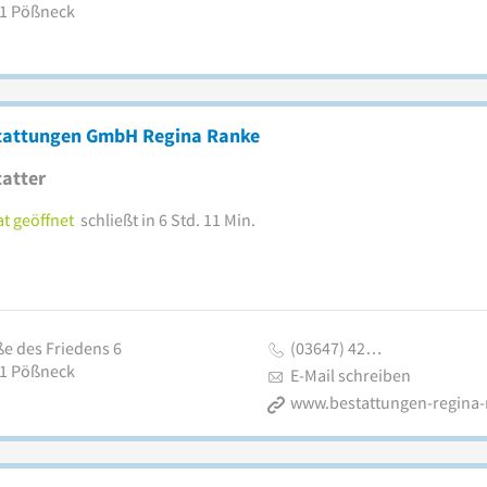
1
Pößneck
tattungen GmbH Regina Ranke
atter
t geöffnet
schließt in 6 Std. 11 Min.
ße des Friedens 6
(03647) 42…
1
Pößneck
E-Mail schreiben