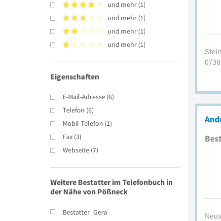
und mehr
(
1
)
und mehr
(
1
)
und mehr
(
1
)
und mehr
(
1
)
Stei
0738
Eigenschaften
E-Mail-Adresse
(
6
)
Telefon
(
6
)
And
Mobil-Telefon
(
1
)
Fax
(
3
)
Best
Webseite
(
7
)
Weitere Bestatter im Telefonbuch in
der Nähe von Pößneck
Bestatter
Gera
Neust