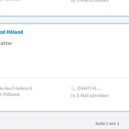
E-Mail schreiben
cel Höland
atter
ße des Friedens 6
(03647) 41…
1
Pößneck
E-Mail schreiben
Seite
1
von
1