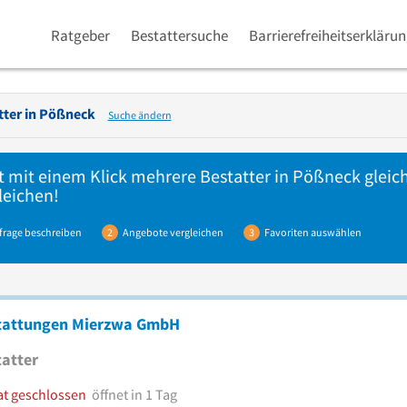
Ratgeber
Bestattersuche
Barrierefreiheitserkläru
ter in
Pößneck
Suche ändern
t mit einem Klick mehrere
Bestatter
in Pößneck gleich
leichen!
frage beschreiben
2
Angebote vergleichen
3
Favoriten auswählen
tattungen Mierzwa GmbH
atter
at geschlossen
öffnet in 1 Tag