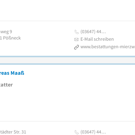
nweg 9
(03647) 44…
1
Pößneck
E-Mail schreiben
www.bestattungen-mierzw
reas Maaß
atter
ädter Str. 31
(03647) 44…