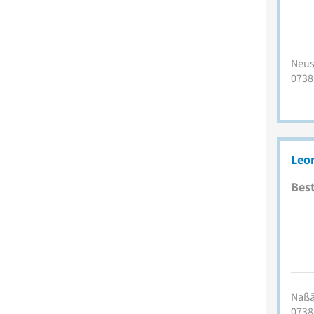
Neust
0738
Leo
Best
Naßä
0738