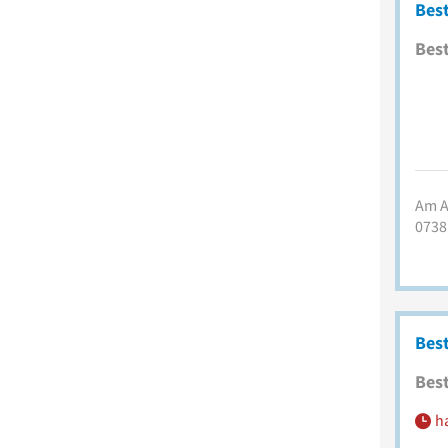
Bes
Best
Am A
0738
Bes
Best
h