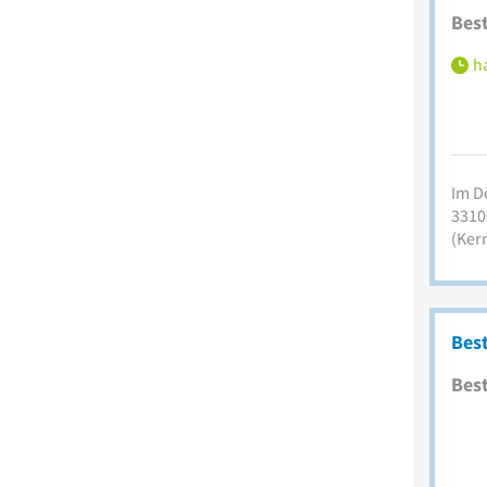
Best
ha
Im D
3310
(Ker
Best
Best