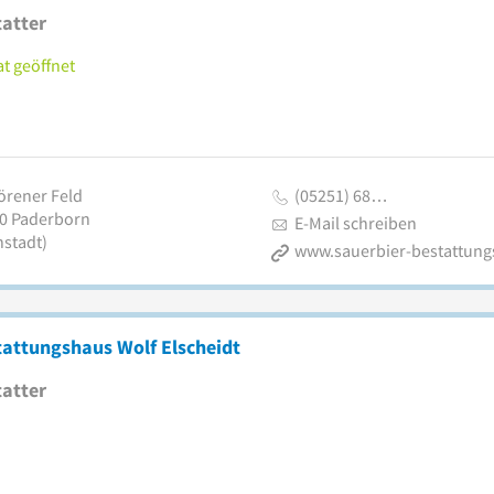
atter
t geöffnet
örener Feld
(05251) 68…
0
Paderborn
E-Mail schreiben
nstadt)
attungshaus Wolf Elscheidt
atter