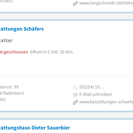
nstadt)
www.langschmidt-stohldre
tattungen Schäfers
atter
at geschlossen
öffnet in 6 Std. 39 Min.
terstr. 99
(05254) 55…
6
Paderborn
E-Mail schreiben
de)
www.bestattungen-schaefe
attungshaus Dieter Sauerbier