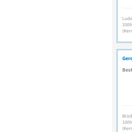
Ludw
3309
(Ker
Ger
Best
Brüde
3309
(Ker