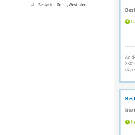
Bestatter
Soest, Westfalen
Best
ha
An d
3309
(Ker
Bes
Best
ha