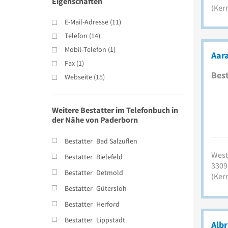
Eigenschaften
(Ker
E-Mail-Adresse
(
11
)
Telefon
(
14
)
Mobil-Telefon
(
1
)
Aara
Fax
(
1
)
Best
Webseite
(
15
)
Weitere Bestatter im Telefonbuch in
der Nähe von Paderborn
Bestatter
Bad Salzuflen
West
Bestatter
Bielefeld
3309
Bestatter
Detmold
(Ker
Bestatter
Gütersloh
Bestatter
Herford
Bestatter
Lippstadt
Alb