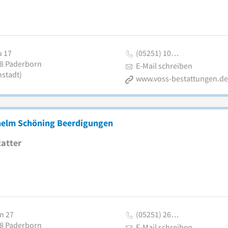
u 17
(05251) 10…
8
Paderborn
E-Mail schreiben
nstadt)
www.voss-bestattungen.de
helm Schöning Beerdigungen
atter
n 27
(05251) 26…
8
Paderborn
E-Mail schreiben