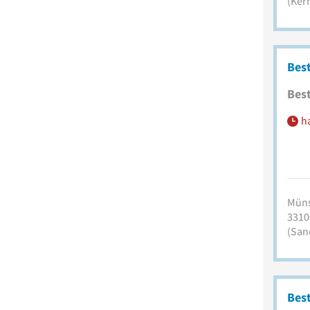
(Ker
Bes
Best
h
Müns
3310
(San
Best