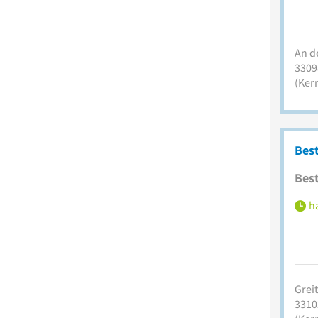
An d
3309
(Ker
Bes
Best
ha
Grei
3310