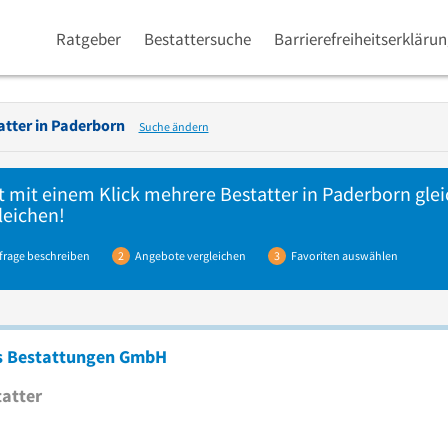
Ratgeber
Bestattersuche
Barrierefreiheitserkläru
atter in
Paderborn
Suche ändern
t mit einem Klick mehrere
Bestatter
in Paderborn glei
leichen!
frage beschreiben
2
Angebote vergleichen
3
Favoriten auswählen
s Bestattungen GmbH
atter