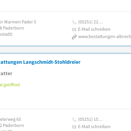
er Warmen Pader 5
(05251) 22…
8
Paderborn
E-Mail schreiben
nstadt)
www.bestattungen-albrech
tattungen Langschmidt-Stohldreier
atter
t geöffnet
telerweg 65
(05251) 15…
2
Paderborn
E-Mail schreiben