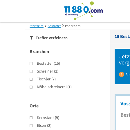
Startseite
Bestatter
Paderborn
15
Best
Treffer verfeinern
Branchen
Jetz
verg
Bestatter
(
15
)
Schreiner
(
2
)
1
An
Tischler
(
2
)
Möbelschreinerei
(
1
)
Vos
Orte
Best
Kernstadt
(
9
)
Elsen
(
2
)