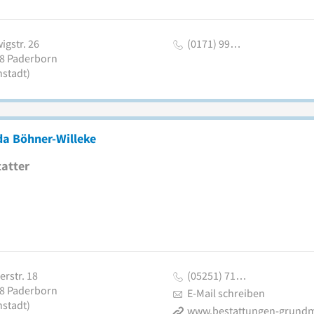
igstr. 26
(0171) 99…
8
Paderborn
nstadt)
da Böhner-Willeke
atter
rstr. 18
(05251) 71…
8
Paderborn
E-Mail schreiben
nstadt)