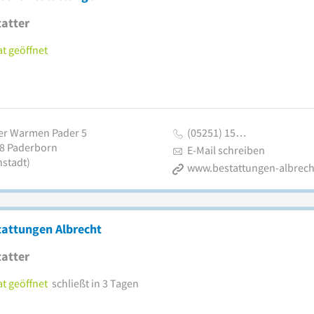
atter
t geöffnet
er Warmen Pader 5
(05251) 15…
8
Paderborn
E-Mail schreiben
nstadt)
www.bestattungen-albrech
tattungen Albrecht
atter
t geöffnet
schließt in 3 Tagen