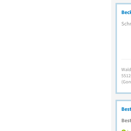
Beck
Schr
Walds
5512
(Gon
Best
Best