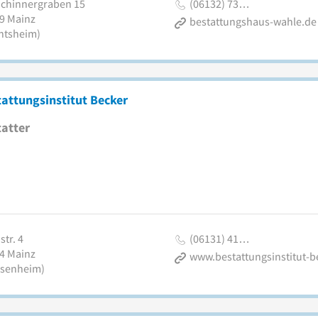
chinnergraben 15
(06132) 73…
9
Mainz
bestattungshaus-wahle.de
htsheim)
attungsinstitut Becker
atter
tr. 4
(06131) 41…
4
Mainz
senheim)