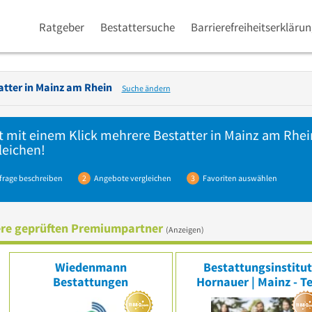
Ratgeber
Bestattersuche
Barrierefreiheitserkläru
atter in
Mainz am Rhein
Suche ändern
t mit einem Klick mehrere
Bestatter
in Mainz am Rhein
leichen!
frage beschreiben
2
Angebote vergleichen
3
Favoriten auswählen
re geprüften Premiumpartner
(Anzeigen)
Wiedenmann
Bestattungsinstitu
Bestattungen
Hornauer | Mainz - Te
der mymoria Famili