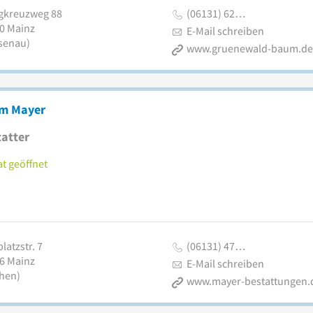
igkreuzweg 88
(06131) 62…
0
Mainz
E-Mail schreiben
senau)
www.gruenewald-baum.de
m Mayer
atter
t geöffnet
latzstr. 7
(06131) 47…
6
Mainz
E-Mail schreiben
then)
www.mayer-bestattungen.