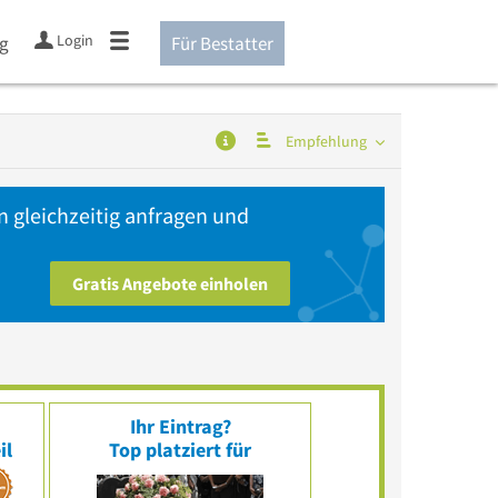
Login
ng
Für Bestatter
Empfehlung
 gleichzeitig anfragen und
Gratis Angebote einholen
t
Ihr Eintrag?
il
Top platziert für
e