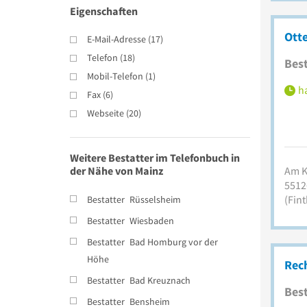
Eigenschaften
Ott
E-Mail-Adresse
(
17
)
Telefon
(
18
)
Best
Mobil-Telefon
(
1
)
ha
Fax
(
6
)
Webseite
(
20
)
Weitere Bestatter im Telefonbuch in
der Nähe von Mainz
Am K
5512
(Fin
Bestatter
Rüsselsheim
Bestatter
Wiesbaden
Bestatter
Bad Homburg vor der
Höhe
Rec
Bestatter
Bad Kreuznach
Best
Bestatter
Bensheim