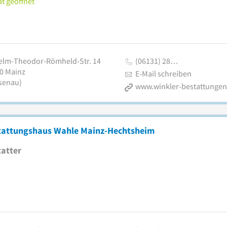
t geöffnet
elm-Theodor-Römheld-Str. 14
(06131) 28…
0
Mainz
E-Mail schreiben
senau)
www.winkler-bestattungen
tattungshaus Wahle Mainz-Hechtsheim
atter