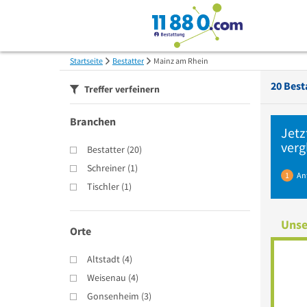
Startseite
Bestatter
Mainz am Rhein
20
Best
Treffer verfeinern
Branchen
Jetz
verg
Bestatter
(
20
)
Schreiner
(
1
)
1
An
Tischler
(
1
)
Unse
Orte
Altstadt
(
4
)
Weisenau
(
4
)
Gonsenheim
(
3
)