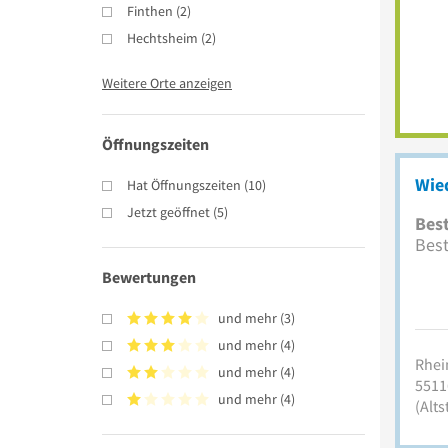
Finthen
(
2
)
Hechtsheim
(
2
)
Weitere Orte anzeigen
Öffnungszeiten
Wie
Hat Öffnungszeiten
(
10
)
Jetzt geöffnet
(
5
)
Best
Bes
Bewertungen
und mehr
(
3
)
und mehr
(
4
)
Rhein
und mehr
(
4
)
5511
und mehr
(
4
)
(Alts