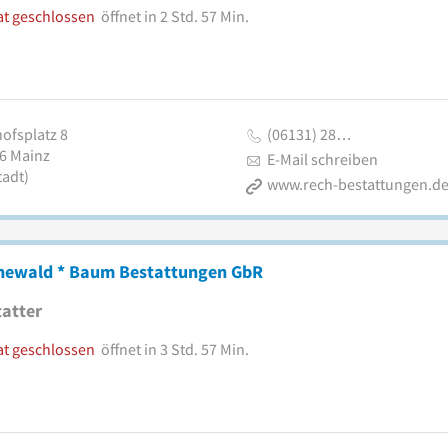
at geschlossen
öffnet in 2 Std. 57 Min.
hofsplatz 8
(06131) 28…
6
Mainz
E-Mail schreiben
tadt)
www.rech-bestattungen.d
newald * Baum Bestattungen GbR
atter
at geschlossen
öffnet in 3 Std. 57 Min.