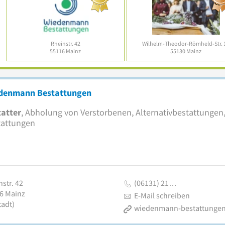
Rheinstr. 42
Wilhelm-Theodor-Römheld-Str. 
55116
Mainz
55130
Mainz
denmann Bestattungen
atter
, Abholung von Verstorbenen, Alternativbestattunge
tattungen
str. 42
(06131) 21…
6
Mainz
E-Mail schreiben
tadt)
wiedenmann-bestattungen