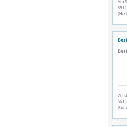
Am S
5512
(Hec
Best
Best
Walds
5512
(Gon