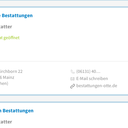
e Bestattungen
atter
t geöffnet
irchborn 22
(06131) 40…
6
Mainz
E-Mail schreiben
then)
bestattungen-otte.de
h Bestattungen
atter