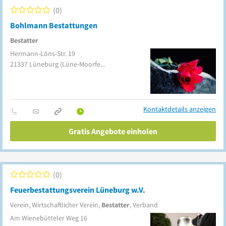
0
Bohlmann Bestattungen
Bestatter
Hermann-Löns-Str. 19
21337
Lüneburg
(Lüne-Moorfeld)
Kontaktdetails anzeigen
Gratis Angebote einholen
0
Feuerbestattungsverein Lüneburg w.V.
Verein, Wirtschaftlicher Verein,
Bestatter
, Verband
Am Wienebütteler Weg 16