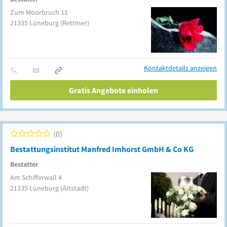
Zum Moorbruch 11
21335
Lüneburg
(Rettmer)
Kontaktdetails anzeigen
Gratis Angebote einholen
0
Bestattungsinstitut Manfred Imhorst GmbH & Co KG
Bestatter
Am Schifferwall 4
21335
Lüneburg
(Altstadt)