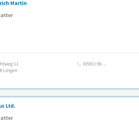
rich Martin
atter
htweg 11
(0591) 96…
8
Lingen
s Ltd.
atter