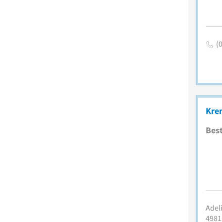
(
Kre
Best
Adel
4981