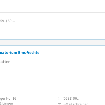
0591) 80…
matorium Ems-Vechte
atter
iger Hof 16
(0591) 96…
1
Lingen
E-Mail schreiben