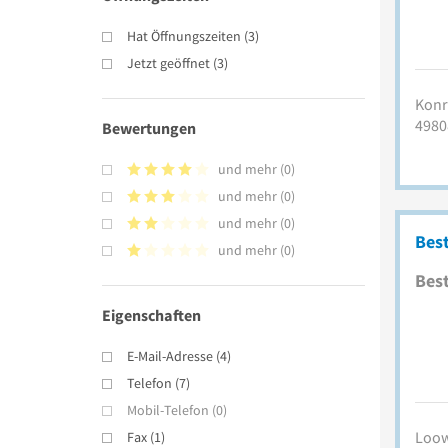
Hat Öffnungszeiten
(
3
)
Jetzt geöffnet
(
3
)
Konr
4980
Bewertungen
und mehr
(
0
)
und mehr
(
0
)
und mehr
(
0
)
Bes
und mehr
(
0
)
Best
Eigenschaften
E-Mail-Adresse
(
4
)
Telefon
(
7
)
Mobil-Telefon
(
0
)
Loow
Fax
(
1
)