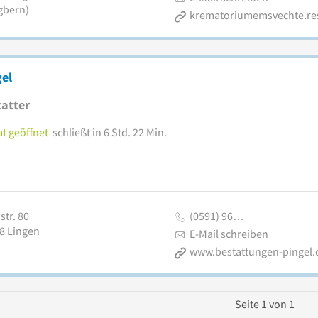
gbern)
el
atter
t geöffnet
schließt in 6 Std. 22 Min.
str. 80
(0591) 96…
8
Lingen
E-Mail schreiben
www.bestattungen-pingel.
Seite
1
von
1