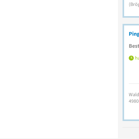
(Brö
Ping
Best
ha
Wald
4980