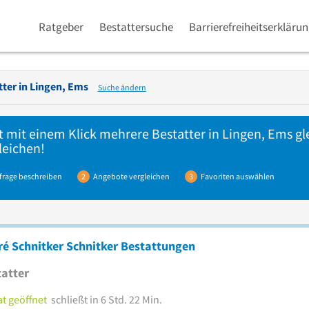
Ratgeber
Bestattersuche
Barrierefreiheitserkläru
ter in
Lingen, Ems
Suche ändern
t mit einem Klick mehrere
Bestatter
in Lingen, Ems gl
leichen!
frage beschreiben
2
Angebote vergleichen
3
Favoriten auswählen
é Schnitker Schnitker Bestattungen
atter
t geöffnet
schließt in 6 Std. 22 Min.