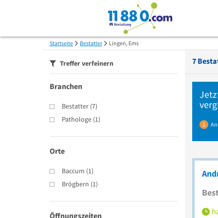
Startseite
Bestatter
Lingen, Ems
7
Bestat
Treffer verfeinern
Branchen
Jetz
verg
Bestatter
(
7
)
Pathologe
(
1
)
1
An
Orte
Baccum
(
1
)
Andr
Brögbern
(
1
)
Best
ha
Öffnungszeiten