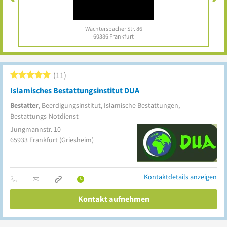
Wächtersbacher Str. 86
60386
Frankfurt
11
Islamisches Bestattungsinstitut DUA
Bestatter
, Beerdigungsinstitut, Islamische Bestattungen,
Bestattungs-Notdienst
Jungmannstr. 10
65933
Frankfurt
(Griesheim)
Kontaktdetails anzeigen
Kontakt aufnehmen