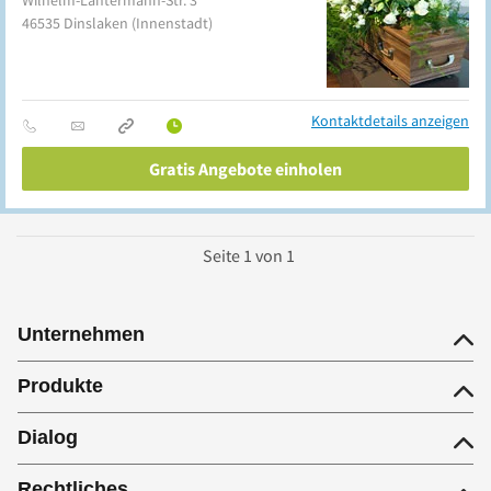
Wilhelm-Lantermann-Str. 3
46535
Dinslaken
(Innenstadt)
Kontaktdetails anzeigen
Gratis Angebote einholen
Seite
1
von
1
Unternehmen
Produkte
Dialog
Rechtliches