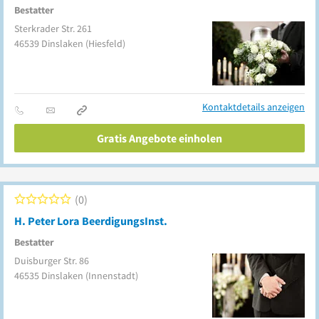
Bestatter
Sterkrader Str. 261
46539
Dinslaken
(Hiesfeld)
Kontaktdetails anzeigen
Gratis Angebote einholen
0
H. Peter Lora BeerdigungsInst.
Bestatter
Duisburger Str. 86
46535
Dinslaken
(Innenstadt)